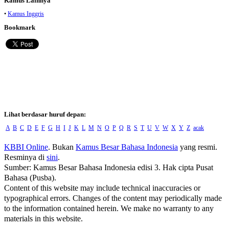
Kamus Lainnya
•
Kamus Inggris
Bookmark
Lihat berdasar huruf depan:
A
B
C
D
E
F
G
H
I
J
K
L
M
N
O
P
Q
R
S
T
U
V
W
X
Y
Z
acak
KBBI Online
. Bukan
Kamus Besar Bahasa Indonesia
yang resmi.
Resminya di
sini
.
Sumber: Kamus Besar Bahasa Indonesia edisi 3. Hak cipta Pusat
Bahasa (Pusba).
Content of this website may include technical inaccuracies or
typographical errors. Changes of the content may periodically made
to the information contained herein. We make no warranty to any
materials in this website.