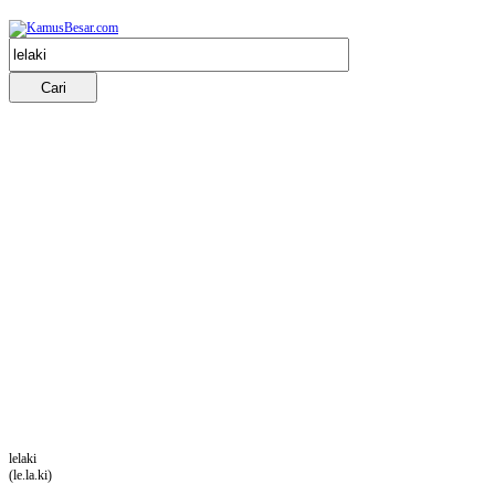
lelaki
(le.la.ki)