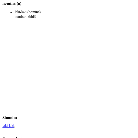
nomina
(n)
laki-laki
(nomina)
sumber: kbbi3
Sinonim
laki-laki
,