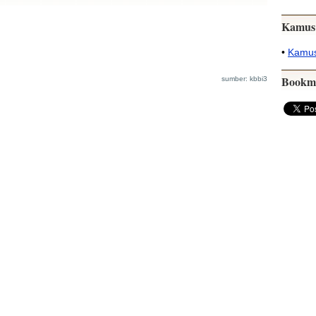
Kamus
•
Kamus
Bookm
sumber: kbbi3