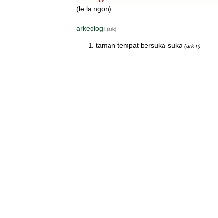
(le.la.ngon)
arkeologi
(ark)
taman tempat bersuka-suka
(ark n)