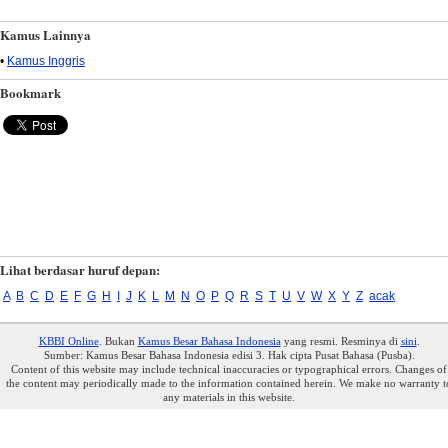
Kamus Lainnya
•
Kamus Inggris
Bookmark
Lihat berdasar huruf depan:
A
B
C
D
E
F
G
H
I
J
K
L
M
N
O
P
Q
R
S
T
U
V
W
X
Y
Z
acak
KBBI Online
. Bukan
Kamus Besar Bahasa Indonesia
yang resmi. Resminya di
sini
.
Sumber: Kamus Besar Bahasa Indonesia edisi 3. Hak cipta Pusat Bahasa (Pusba).
Content of this website may include technical inaccuracies or typographical errors. Changes of
the content may periodically made to the information contained herein. We make no warranty t
any materials in this website.