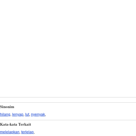
Sinonim
hilang
,
lenyap
,
lut
,
nyenyak
,
Kata-kata Terkait
melelapkan
,
terlelap
,