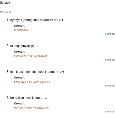
(le.lap)
verba
(v)
nyenyak (tidur); tidak sadarkan diri
(v)
Contoh:
ia baru saja ~;
sumber:
hilang; lenyap
(v)
Contoh:
semuanya ~ dr pandangan;
sumber:
lalu tidak boleh ditebus (tt gadaian)
(v)
Contoh:
cincinnya ~ pd akhir bulan ini;
sumber:
beku (tt minyak kelapa)
(v)
Contoh:
minyak kelapa ~ kedinginan;
sumber: