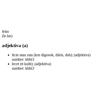
lelas
(le.las)
adjektiva
(a)
licin atau rata (krn digosok, diiris, dsb);
(adjektiva)
sumber: kbbi3
lecet (tt kulit);
(adjektiva)
sumber: kbbi3