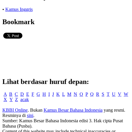
•
Kamus Inggris
Bookmark
Lihat berdasar huruf depan:
A
B
C
D
E
F
G
H
I
J
K
L
M
N
O
P
Q
R
S
T
U
V
W
X
Y
Z
acak
KBBI Online
. Bukan
Kamus Besar Bahasa Indonesia
yang resmi.
Resminya di
sini
.
Sumber: Kamus Besar Bahasa Indonesia edisi 3. Hak cipta Pusat
Bahasa (Pusba).
Content of this website may include technical inaccuracies or