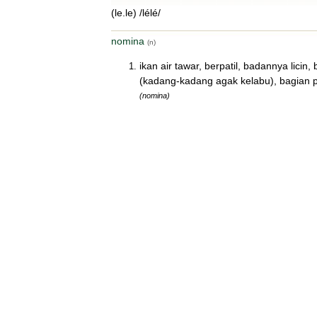
(le.le) /lélé/
nomina
(n)
ikan air tawar, berpatil, badannya lic
(kadang-kadang agak kelabu), bagian 
(nomina)