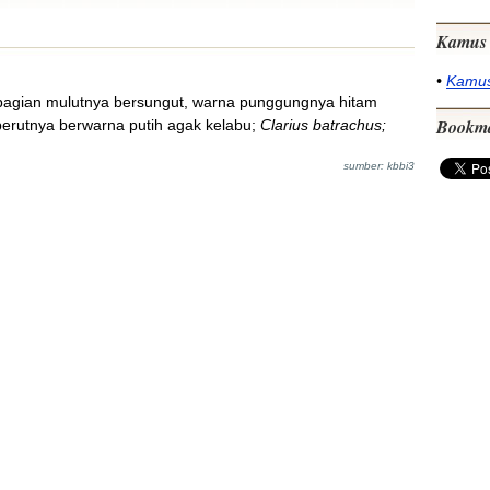
Kamus 
•
Kamus
in, bagian mulutnya bersungut, warna punggungnya hitam
Bookm
perutnya berwarna putih agak kelabu;
Clarius batrachus;
sumber: kbbi3