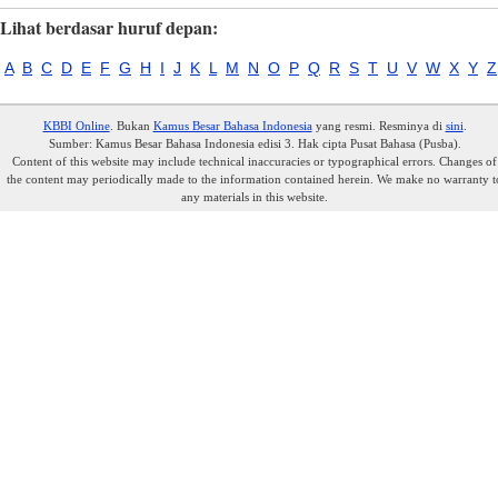
Lihat berdasar huruf depan:
A
B
C
D
E
F
G
H
I
J
K
L
M
N
O
P
Q
R
S
T
U
V
W
X
Y
Z
KBBI Online
. Bukan
Kamus Besar Bahasa Indonesia
yang resmi. Resminya di
sini
.
Sumber: Kamus Besar Bahasa Indonesia edisi 3. Hak cipta Pusat Bahasa (Pusba).
Content of this website may include technical inaccuracies or typographical errors. Changes of
the content may periodically made to the information contained herein. We make no warranty t
any materials in this website.