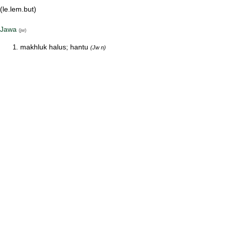
(le.lem.but)
Jawa
(jw)
makhluk halus; hantu
(Jw n)