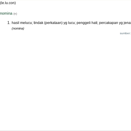
(le.lu.con)
nomina
(n)
hasil melucu; tindak (perkataan) yg lucu; penggeli hati; percakapan yg jena
(nomina)
sumber: