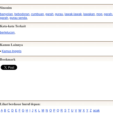
Sinonim
banyolan
,
bebodoran
,
cumbuan
,
garah
,
gurau
,
lawak-lawak
,
lawakan
,
mop
,
garah-
garah
,
gurau senda
,
Kata-kata Terkait
berlelucon
,
Kamus Lainnya
•
Kamus Inggris
Bookmark
Lihat berdasar huruf depan:
A
B
C
D
E
F
G
H
I
J
K
L
M
N
O
P
Q
R
S
T
U
V
W
X
Y
Z
acak