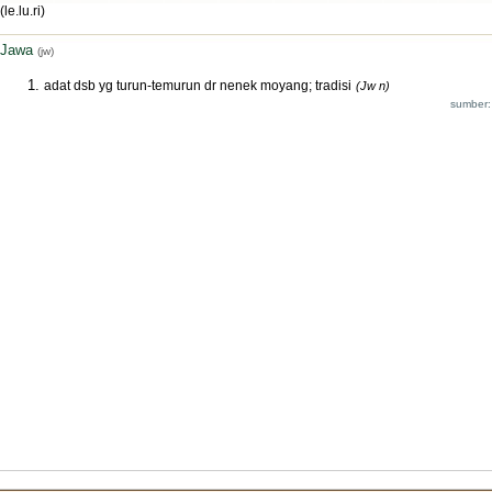
(le.lu.ri)
Jawa
(jw)
adat dsb yg turun-temurun dr nenek moyang; tradisi
(Jw n)
sumber: