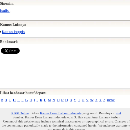
Sinonim
tradisi
,
Kamus Lainnya
•
Kamus Inggris
Bookmark
Lihat berdasar huruf depan:
A
B
C
D
E
F
G
H
I
J
K
L
M
N
O
P
Q
R
S
T
U
V
W
X
Y
Z
acak
KBBI Online
. Bukan
Kamus Besar Bahasa Indonesia
yang resmi. Resminya di
sini
.
Sumber: Kamus Besar Bahasa Indonesia edisi 3. Hak cipta Pusat Bahasa (Pusba).
Content of this website may include technical inaccuracies or typographical errors. Changes of
the content may periodically made to the information contained herein. We make no warranty t
any materials in this website.