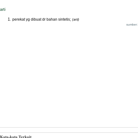
arti
perekat yg dibuat dr bahan sintetis;
(arti)
sumber:
Kata-kata Terkait