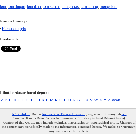
lem
,
lem dingin
,
lem ikan
,
lem kental
,
lem panas
,
lem tulang
,
mengelem
,
Kamus Lainnya
•
Kamus Inggris
Bookmark
Lihat berdasar huruf depan:
A
B
C
D
E
F
G
H
I
J
K
L
M
N
O
P
Q
R
S
T
U
V
W
X
Y
Z
acak
KBBI Online
. Bukan
Kamus Besar Bahasa Indonesia
yang resmi. Resminya di
sini
.
Sumber: Kamus Besar Bahasa Indonesia edisi 3. Hak cipta Pusat Bahasa (Pusba).
Content of this website may include technical inaccuracies or typographical errors. Changes of
the content may periodically made to the information contained herein. We make no warranty t
any materials in this website.