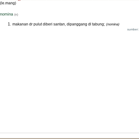
(le.mang)
nomina
(n)
makanan dr pulut diberi santan, dipanggang dl tabung;
(nomina)
sumber: