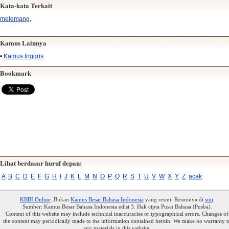
Kata-kata Terkait
melemang
,
Kamus Lainnya
•
Kamus Inggris
Bookmark
Lihat berdasar huruf depan:
A
B
C
D
E
F
G
H
I
J
K
L
M
N
O
P
Q
R
S
T
U
V
W
X
Y
Z
acak
KBBI Online
. Bukan
Kamus Besar Bahasa Indonesia
yang resmi. Resminya di
sini
.
Sumber: Kamus Besar Bahasa Indonesia edisi 3. Hak cipta Pusat Bahasa (Pusba).
Content of this website may include technical inaccuracies or typographical errors. Changes of
the content may periodically made to the information contained herein. We make no warranty t
any materials in this website.