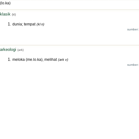
(lo.ka)
klasik
(kl)
dunia; tempat
(kl n)
sumber:
arkeologi
(ark)
meloka (me.lo.ka), melihat
(ark v)
sumber: