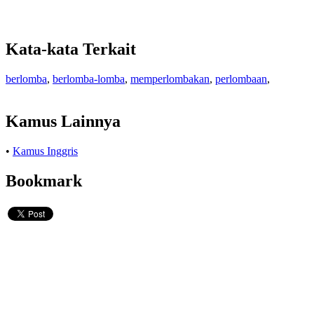
Kata-kata Terkait
berlomba
,
berlomba-lomba
,
memperlombakan
,
perlombaan
,
Kamus Lainnya
•
Kamus Inggris
Bookmark