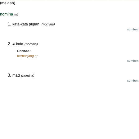
(ma.dah)
nomina
(n)
kata-kata pujian;
(nomina)
sumber:
kl
kata
(nomina)
Contoh:
berpanjang ~;
sumber:
mad
(nomina)
sumber: