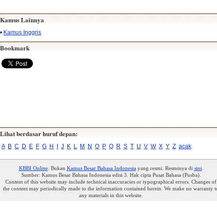
Kamus Lainnya
•
Kamus Inggris
Bookmark
Lihat berdasar huruf depan:
A
B
C
D
E
F
G
H
I
J
K
L
M
N
O
P
Q
R
S
T
U
V
W
X
Y
Z
acak
KBBI Online
. Bukan
Kamus Besar Bahasa Indonesia
yang resmi. Resminya di
sini
.
Sumber: Kamus Besar Bahasa Indonesia edisi 3. Hak cipta Pusat Bahasa (Pusba).
Content of this website may include technical inaccuracies or typographical errors. Changes of
the content may periodically made to the information contained herein. We make no warranty t
any materials in this website.