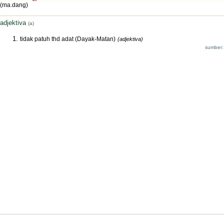
(ma.dang)
adjektiva
(a)
tidak patuh thd adat (Dayak-Matan)
(adjektiva)
sumber: