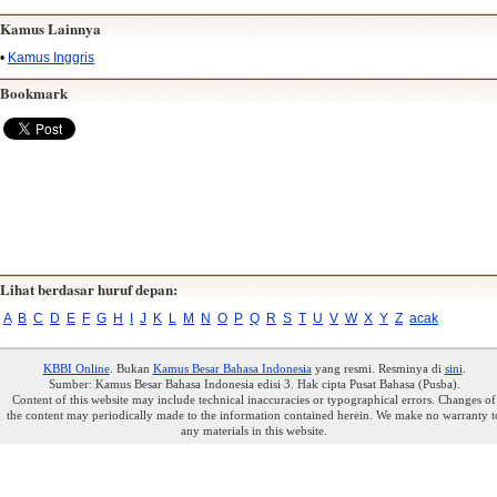
Kamus Lainnya
•
Kamus Inggris
Bookmark
Lihat berdasar huruf depan:
A
B
C
D
E
F
G
H
I
J
K
L
M
N
O
P
Q
R
S
T
U
V
W
X
Y
Z
acak
KBBI Online
. Bukan
Kamus Besar Bahasa Indonesia
yang resmi. Resminya di
sini
.
Sumber: Kamus Besar Bahasa Indonesia edisi 3. Hak cipta Pusat Bahasa (Pusba).
Content of this website may include technical inaccuracies or typographical errors. Changes of
the content may periodically made to the information contained herein. We make no warranty t
any materials in this website.