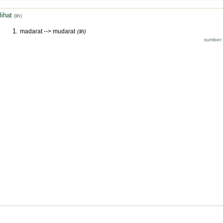
lihat
(lih)
madarat --> mudarat
(lih)
sumber: