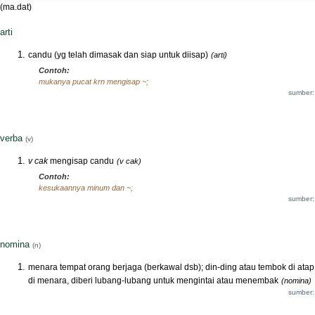
(ma.dat)
arti
candu (yg telah dimasak dan siap untuk diisap)
(arti)
Contoh:
mukanya pucat krn mengisap ~;
sumber:
verba
(v)
v cak
mengisap candu
(v cak)
Contoh:
kesukaannya minum dan ~;
sumber:
nomina
(n)
menara tempat orang berjaga (berkawal dsb); din-ding atau tembok di atap
di menara, diberi lubang-lubang untuk mengintai atau menembak
(nomina)
sumber: