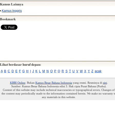
Kamus Lainnya
•
Kamus Inggris
Bookmark
Lihat berdasar huruf depan:
A
B
C
D
E
F
G
H
I
J
K
L
M
N
O
P
Q
R
S
T
U
V
W
X
Y
Z
acak
KBBI Online
. Bukan
Kamus Besar Bahasa Indonesia
yang resmi. Resminya di
sini
.
Sumber: Kamus Besar Bahasa Indonesia edisi 3. Hak cipta Pusat Bahasa (Pusba).
Content of this website may include technical inaccuracies or typographical errors. Changes of
the content may periodically made to the information contained herein. We make no warranty t
any materials in this website.