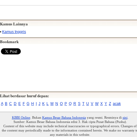
Kamus Lainnya
•
Kamus Inggris
Bookmark
Lihat berdasar huruf depan:
A
B
C
D
E
F
G
H
I
J
K
L
M
N
O
P
Q
R
S
T
U
V
W
X
Y
Z
acak
KBBI Online
. Bukan
Kamus Besar Bahasa Indonesia
yang resmi. Resminya di
sini
.
Sumber: Kamus Besar Bahasa Indonesia edisi 3. Hak cipta Pusat Bahasa (Pusba).
Content of this website may include technical inaccuracies or typographical errors. Changes of
the content may periodically made to the information contained herein. We make no warranty t
any materials in this website.