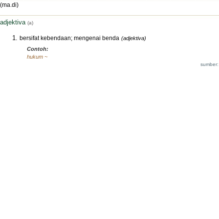
(ma.di)
adjektiva
(a)
bersifat kebendaan; mengenai benda
(adjektiva)
Contoh:
hukum ~
sumber: