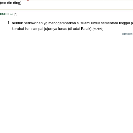
(ma.din.ding)
nomina
(n)
bentuk perkawinan yg menggambarkan si suami untuk sementara tinggal 
kerabat istri sampai jujurnya lunas (dl adat Batak)
(n Huk)
sumber: