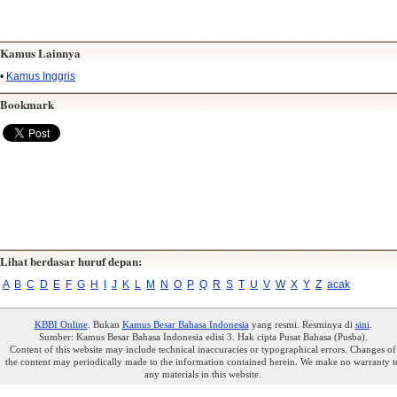
Kamus Lainnya
•
Kamus Inggris
Bookmark
Lihat berdasar huruf depan:
A
B
C
D
E
F
G
H
I
J
K
L
M
N
O
P
Q
R
S
T
U
V
W
X
Y
Z
acak
KBBI Online
. Bukan
Kamus Besar Bahasa Indonesia
yang resmi. Resminya di
sini
.
Sumber: Kamus Besar Bahasa Indonesia edisi 3. Hak cipta Pusat Bahasa (Pusba).
Content of this website may include technical inaccuracies or typographical errors. Changes of
the content may periodically made to the information contained herein. We make no warranty t
any materials in this website.