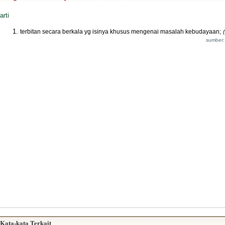
arti
terbitan secara berkala yg isinya khusus mengenai masalah kebudayaan;
(
sumber:
Kata-kata Terkait