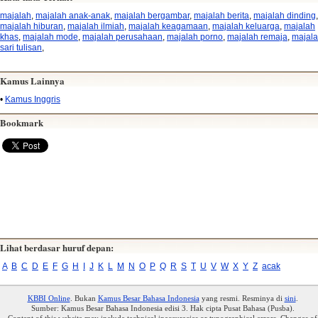
majalah
,
majalah anak-anak
,
majalah bergambar
,
majalah berita
,
majalah dinding
,
majalah hiburan
,
majalah ilmiah
,
majalah keagamaan
,
majalah keluarga
,
majalah
khas
,
majalah mode
,
majalah perusahaan
,
majalah porno
,
majalah remaja
,
majal
sari tulisan
,
Kamus Lainnya
•
Kamus Inggris
Bookmark
Lihat berdasar huruf depan:
A
B
C
D
E
F
G
H
I
J
K
L
M
N
O
P
Q
R
S
T
U
V
W
X
Y
Z
acak
KBBI Online
. Bukan
Kamus Besar Bahasa Indonesia
yang resmi. Resminya di
sini
.
Sumber: Kamus Besar Bahasa Indonesia edisi 3. Hak cipta Pusat Bahasa (Pusba).