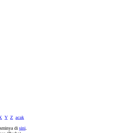
X
Y
Z
acak
sminya di
sini
.