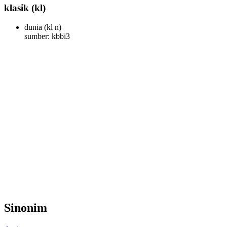
klasik
(kl)
dunia
(kl n)
sumber: kbbi3
Sinonim