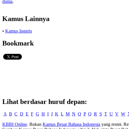
dunia
,
Kamus Lainnya
•
Kamus Inggris
Bookmark
Lihat berdasar huruf depan:
A
B
C
D
E
F
G
H
I
J
K
L
M
N
O
P
Q
R
S
T
U
V
W
KBBI Online
. Bukan
Kamus Besar Bahasa Indonesia
yang resmi. Re