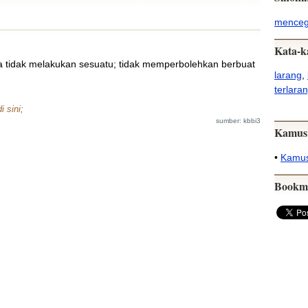
mence
Kata-k
a tidak melakukan sesuatu; tidak memperbolehkan berbuat
larang
,
terlara
i sini;
sumber: kbbi3
Kamus
•
Kamus
Bookm