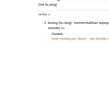
(me.la.rang)
verba
(v)
larang (la.rang), memerintahkan supay
sesuatu
(v)
Contoh:
tiada seorang pun berani ~ aku berjalan d