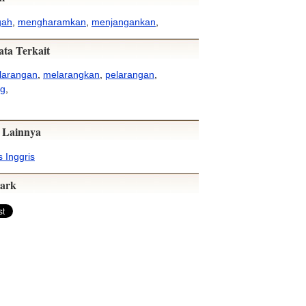
gah
,
mengharamkan
,
menjangankan
,
ata Terkait
larangan
,
melarangkan
,
pelarangan
,
ng
,
 Lainnya
 Inggris
ark