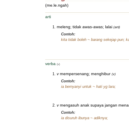
(me.le.ngah)
arti
meleng; tidak awas-awas; lalai
(arti)
Contoh:
kita tidak boleh ~ barang sekejap pun; 
verba
(v)
v
mempersenang; menghibur
(v)
Contoh:
ia bernyanyi untuk ~ hati yg lara;
v
mengasuh anak supaya jangan mena
Contoh:
ia disuruh ibunya ~ adiknya;