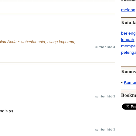
meleng
Kata-k
berleng
lengah
kalau Anda ~ sebentar saja, hilang kopormu;
memper
sumber: kbbi3
peleng
Kamus
•
Kamus
Bookm
sumber: kbbi3
ngis
(v)
sumber: kbbi3