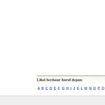
Lihat berdasar huruf depan:
A
B
C
D
E
F
G
H
I
J
K
L
M
N
O
P
Q