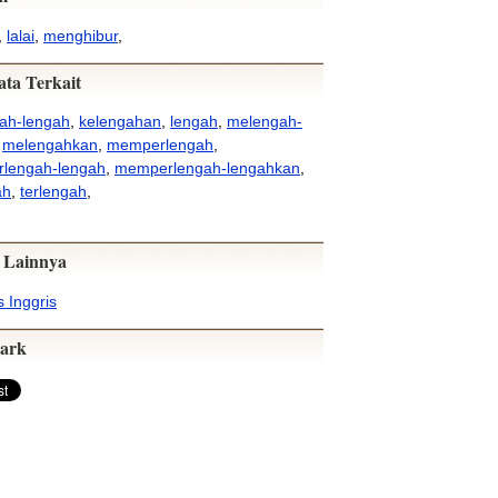
,
lalai
,
menghibur
,
ata Terkait
ah-lengah
,
kelengahan
,
lengah
,
melengah-
,
melengahkan
,
memperlengah
,
lengah-lengah
,
memperlengah-lengahkan
,
ah
,
terlengah
,
 Lainnya
 Inggris
ark