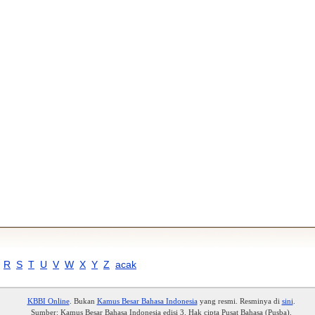
R
S
T
U
V
W
X
Y
Z
acak
KBBI Online
. Bukan
Kamus Besar Bahasa Indonesia
yang resmi. Resminya di
sini
.
Sumber: Kamus Besar Bahasa Indonesia edisi 3. Hak cipta Pusat Bahasa (Pusba).