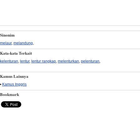
Sinonim
melaur
,
melandung
,
Kata-kata Terkait
kelenturan
,
lentur
,
lentur rangkap
,
melenturkan
,
pelenturan
,
Kamus Lainnya
•
Kamus Inggris
Bookmark