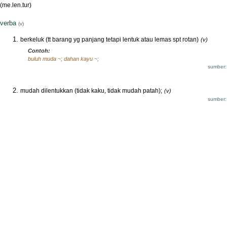
(me.len.tur)
verba
(v)
berkeluk (tt barang yg panjang tetapi lentuk atau lemas spt rotan)
(v)
Contoh:
buluh muda ~; dahan kayu ~;
sumber:
mudah dilentukkan (tidak kaku, tidak mudah patah);
(v)
sumber: