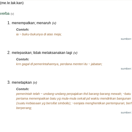
(me.le.tak.kan)
verba
(v)
menempatkan; menaruh
(v)
Contoh:
ia ~ buku-bukunya di atas meja;
sumber:
melepaskan; tidak melaksanakan lagi
(v)
Contoh:
krn gagal dl pemerintahannya, perdana menteri itu ~ jabatan;
sumber:
menetapkan
(v)
Contoh:
pemerintah telah ~ undang-undang perpajakan thd barang-barang mewah; ~batu
pertama menempatkan batu yg mula-mula sekali pd waktu mendirikan bangunan
(suatu kebiasaan yg bersifat simbolis); ~senjata menghentikan pertempuran; berh
berperang;
sumber: