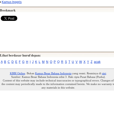
•
Kamus Inggris
Bookmark
Lihat berdasar huruf depan:
A
B
C
D
E
F
G
H
I
J
K
L
M
N
O
P
Q
R
S
T
U
V
W
X
Y
Z
acak
KBBI Online
. Bukan
Kamus Besar Bahasa Indonesia
yang resmi. Resminya di
sini
.
Sumber: Kamus Besar Bahasa Indonesia edisi 3. Hak cipta Pusat Bahasa (Pusba).
Content of this website may include technical inaccuracies or typographical errors. Changes of
the content may periodically made to the information contained herein. We make no warranty t
any materials in this website.