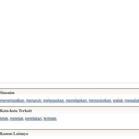
Sinonim
menempatkan
,
menaruh
,
melepaskan
,
menetapkan
,
memosisikan
,
walak
,
mewala
Kata-kata Terkait
letak
,
meletak
,
peletakan
,
terletak
,
Kamus Lainnya