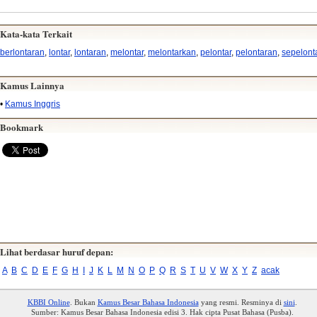
Kata-kata Terkait
berlontaran
,
lontar
,
lontaran
,
melontar
,
melontarkan
,
pelontar
,
pelontaran
,
sepelont
Kamus Lainnya
•
Kamus Inggris
Bookmark
Lihat berdasar huruf depan:
A
B
C
D
E
F
G
H
I
J
K
L
M
N
O
P
Q
R
S
T
U
V
W
X
Y
Z
acak
KBBI Online
. Bukan
Kamus Besar Bahasa Indonesia
yang resmi. Resminya di
sini
.
Sumber: Kamus Besar Bahasa Indonesia edisi 3. Hak cipta Pusat Bahasa (Pusba).