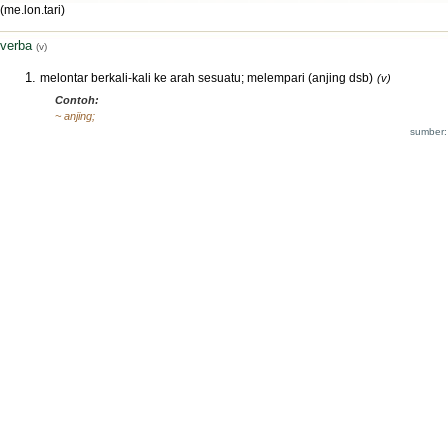
(me.lon.tari)
verba
(v)
melontar berkali-kali ke arah sesuatu; melempari (anjing dsb)
(v)
Contoh:
~ anjing;
sumber: