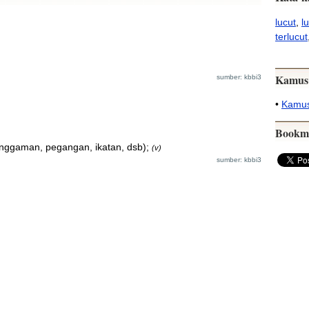
lucut
,
l
terlucut
Kamus
sumber: kbbi3
•
Kamus
Bookm
 genggaman, pegangan, ikatan, dsb);
(v)
sumber: kbbi3