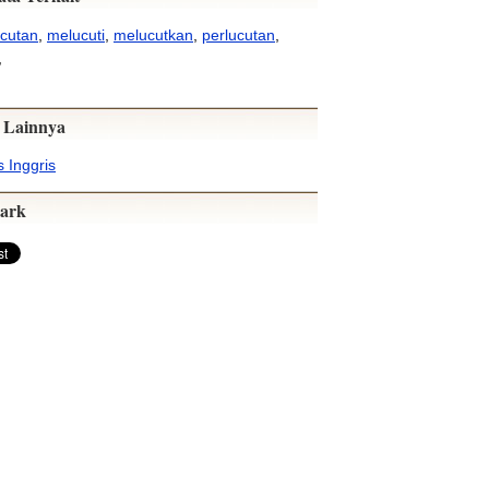
ucutan
,
melucuti
,
melucutkan
,
perlucutan
,
,
 Lainnya
 Inggris
ark