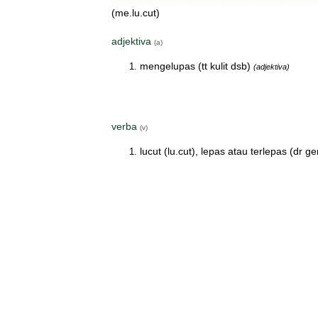
(me.lu.cut)
adjektiva
(a)
mengelupas (tt kulit dsb)
(adjektiva)
verba
(v)
lucut (lu.cut), lepas atau terlepas (dr