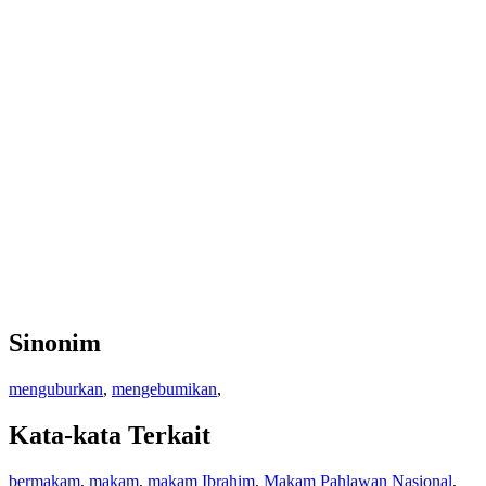
Sinonim
menguburkan
,
mengebumikan
,
Kata-kata Terkait
bermakam
,
makam
,
makam Ibrahim
,
Makam Pahlawan Nasional
,