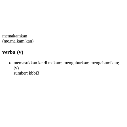
memakamkan
(me.ma.kam.kan)
verba
(v)
memasukkan ke dl makam; menguburkan; mengebumikan;
(v)
sumber: kbbi3