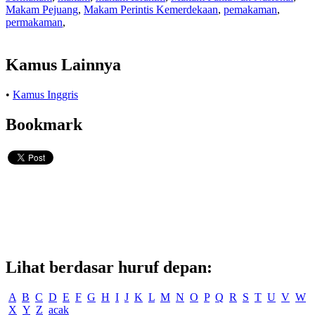
Makam Pejuang
,
Makam Perintis Kemerdekaan
,
pemakaman
,
permakaman
,
Kamus Lainnya
•
Kamus Inggris
Bookmark
Lihat berdasar huruf depan:
A
B
C
D
E
F
G
H
I
J
K
L
M
N
O
P
Q
R
S
T
U
V
W
X
Y
Z
acak