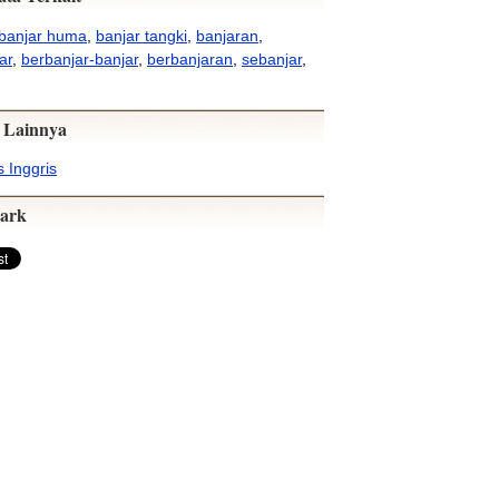
banjar huma
,
banjar tangki
,
banjaran
,
ar
,
berbanjar-banjar
,
berbanjaran
,
sebanjar
,
 Lainnya
 Inggris
ark