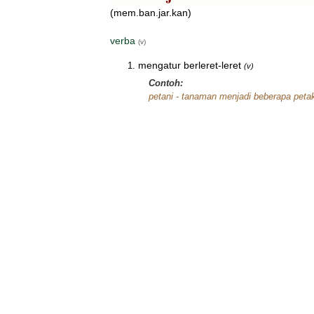
(mem.ban.jar.kan)
verba
(v)
mengatur berleret-leret
(v)
Contoh:
petani - tanaman menjadi beberapa peta