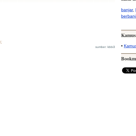
banjar
,
berbanj
Kamus
k;
•
Kamus
sumber: kbbi3
Bookm