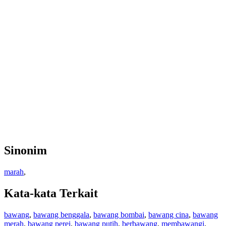
Sinonim
marah
,
Kata-kata Terkait
bawang
,
bawang benggala
,
bawang bombai
,
bawang cina
,
bawang
merah
,
bawang perei
,
bawang putih
,
berbawang
,
membawangi
,