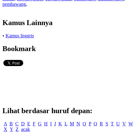
pembawang
,
Kamus Lainnya
•
Kamus Inggris
Bookmark
Lihat berdasar huruf depan:
A
B
C
D
E
F
G
H
I
J
K
L
M
N
O
P
Q
R
S
T
U
V
W
X
Y
Z
acak