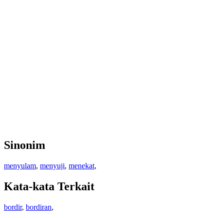
Sinonim
menyulam
,
menyuji
,
menekat
,
Kata-kata Terkait
bordir
,
bordiran
,