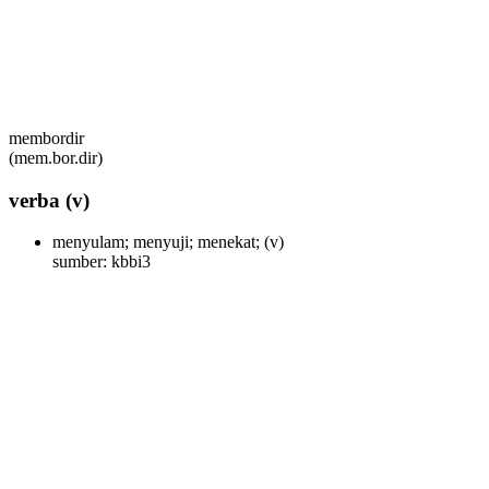
membordir
(mem.bor.dir)
verba
(v)
menyulam; menyuji; menekat;
(v)
sumber: kbbi3