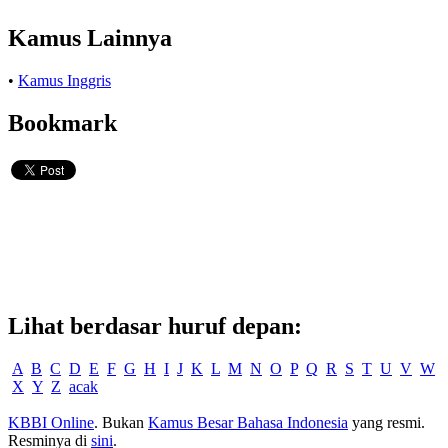
Kamus Lainnya
•
Kamus Inggris
Bookmark
Lihat berdasar huruf depan:
A
B
C
D
E
F
G
H
I
J
K
L
M
N
O
P
Q
R
S
T
U
V
W
X
Y
Z
acak
KBBI Online
. Bukan
Kamus Besar Bahasa Indonesia
yang resmi.
Resminya di
sini
.