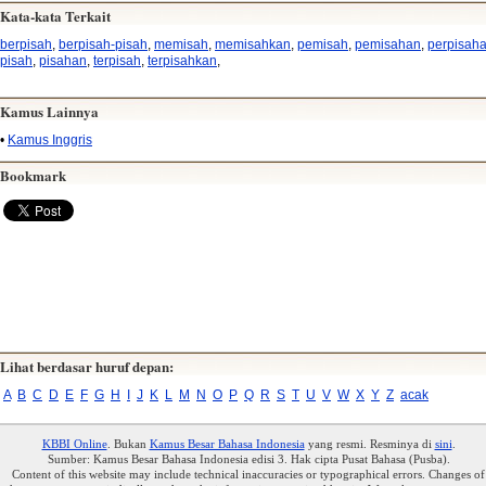
Kata-kata Terkait
berpisah
,
berpisah-pisah
,
memisah
,
memisahkan
,
pemisah
,
pemisahan
,
perpisah
pisah
,
pisahan
,
terpisah
,
terpisahkan
,
Kamus Lainnya
•
Kamus Inggris
Bookmark
Lihat berdasar huruf depan:
A
B
C
D
E
F
G
H
I
J
K
L
M
N
O
P
Q
R
S
T
U
V
W
X
Y
Z
acak
KBBI Online
. Bukan
Kamus Besar Bahasa Indonesia
yang resmi. Resminya di
sini
.
Sumber: Kamus Besar Bahasa Indonesia edisi 3. Hak cipta Pusat Bahasa (Pusba).
Content of this website may include technical inaccuracies or typographical errors. Changes of