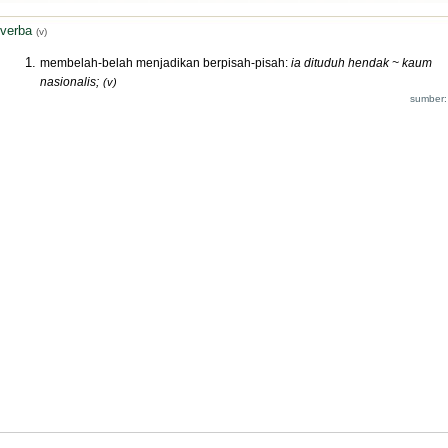
verba
(v)
membelah-belah menjadikan berpisah-pisah:
ia dituduh hendak ~ kaum
nasionalis;
(v)
sumber: