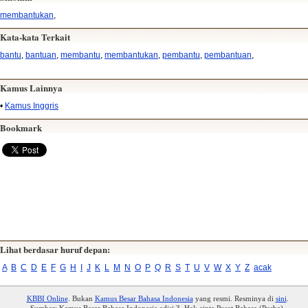
membantukan
,
Kata-kata Terkait
bantu
,
bantuan
,
membantu
,
membantukan
,
pembantu
,
pembantuan
,
Kamus Lainnya
•
Kamus Inggris
Bookmark
Lihat berdasar huruf depan:
A
B
C
D
E
F
G
H
I
J
K
L
M
N
O
P
Q
R
S
T
U
V
W
X
Y
Z
acak
KBBI Online
. Bukan
Kamus Besar Bahasa Indonesia
yang resmi. Resminya di
sini
.
Sumber: Kamus Besar Bahasa Indonesia edisi 3. Hak cipta Pusat Bahasa (Pusba).