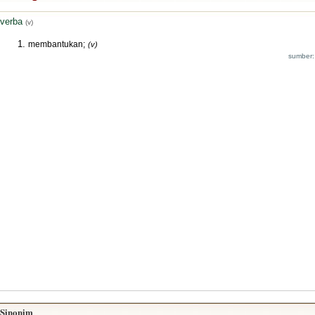
verba
(v)
membantukan;
(v)
sumber:
Sinonim