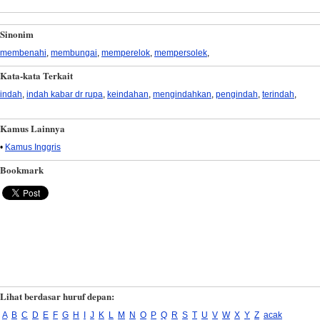
Sinonim
membenahi
,
membungai
,
memperelok
,
mempersolek
,
Kata-kata Terkait
indah
,
indah kabar dr rupa
,
keindahan
,
mengindahkan
,
pengindah
,
terindah
,
Kamus Lainnya
•
Kamus Inggris
Bookmark
Lihat berdasar huruf depan:
A
B
C
D
E
F
G
H
I
J
K
L
M
N
O
P
Q
R
S
T
U
V
W
X
Y
Z
acak