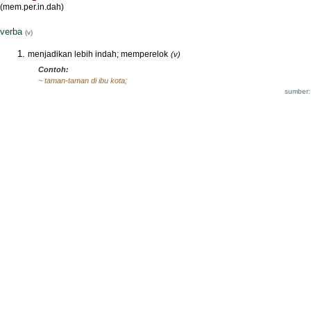
(mem.per.in.dah)
verba
(v)
menjadikan lebih indah; memperelok
(v)
Contoh:
~ taman-taman di ibu kota;
sumber: