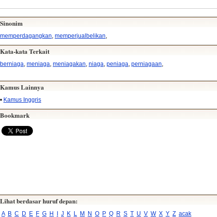
Sinonim
memperdagangkan
,
memperjualbelikan
,
Kata-kata Terkait
berniaga
,
meniaga
,
meniagakan
,
niaga
,
peniaga
,
perniagaan
,
Kamus Lainnya
•
Kamus Inggris
Bookmark
Lihat berdasar huruf depan:
A
B
C
D
E
F
G
H
I
J
K
L
M
N
O
P
Q
R
S
T
U
V
W
X
Y
Z
acak