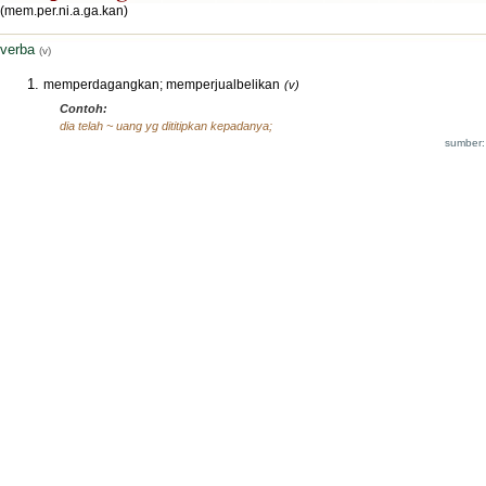
(mem.per.ni.a.ga.kan)
verba
(v)
memperdagangkan; memperjualbelikan
(v)
Contoh:
dia telah ~ uang yg dititipkan kepadanya;
sumber: