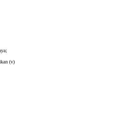
nya;
ikan
(v)