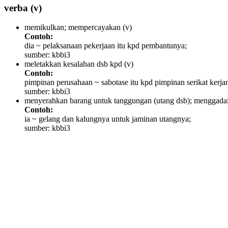
verba
(v)
memikulkan; mempercayakan
(v)
Contoh:
dia ~ pelaksanaan pekerjaan itu kpd pembantunya;
sumber: kbbi3
meletakkan kesalahan dsb kpd
(v)
Contoh:
pimpinan perusahaan ~ sabotase itu kpd pimpinan serikat kerja
sumber: kbbi3
menyerahkan barang untuk tanggungan (utang dsb); menggada
Contoh:
ia ~ gelang dan kalungnya untuk jaminan utangnya;
sumber: kbbi3