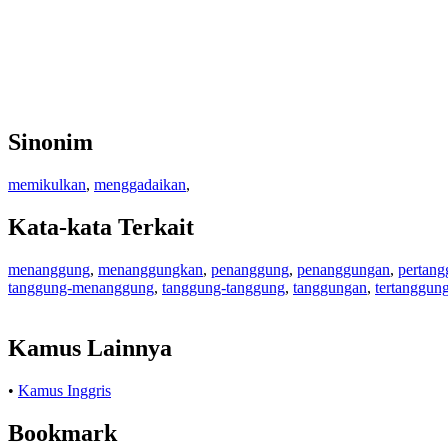
Sinonim
memikulkan
,
menggadaikan
,
Kata-kata Terkait
menanggung
,
menanggungkan
,
penanggung
,
penanggungan
,
pertan
tanggung-menanggung
,
tanggung-tanggung
,
tanggungan
,
tertanggun
Kamus Lainnya
•
Kamus Inggris
Bookmark