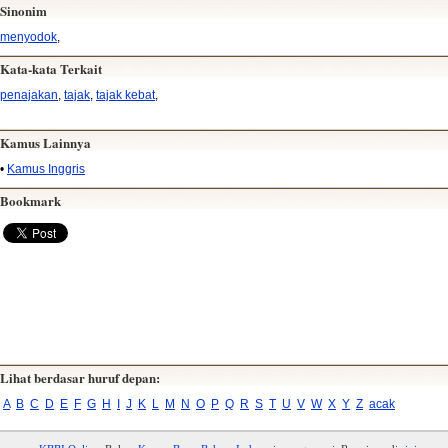
Sinonim
menyodok
,
Kata-kata Terkait
penajakan
,
tajak
,
tajak kebat
,
Kamus Lainnya
•
Kamus Inggris
Bookmark
Lihat berdasar huruf depan:
A
B
C
D
E
F
G
H
I
J
K
L
M
N
O
P
Q
R
S
T
U
V
W
X
Y
Z
acak