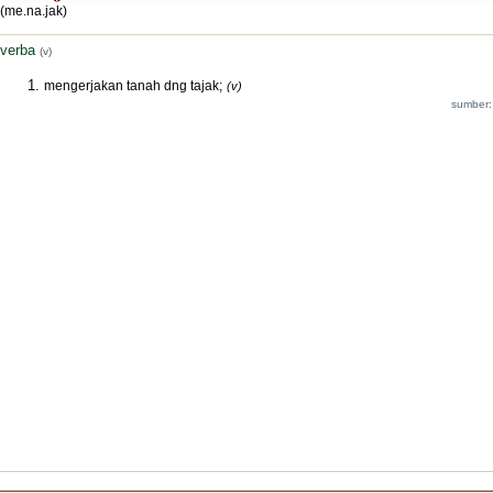
(me.na.jak)
verba
(v)
mengerjakan tanah dng tajak;
(v)
sumber: