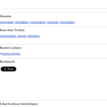
Sinonim
mengapkir
,
menafikan
,
memantang
,
menolak
,
menentang
,
Kata-kata Terkait
penampikan
,
tampik
,
tampikan
,
Kamus Lainnya
•
Kamus Inggris
Bookmark
Lihat berdasar huruf depan: