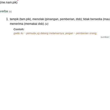
(me.nam.pik)
verba
(v)
tampik (tam.pik), menolak (pinangan, pemberian, dsb); tidak bersedia (mau
menerima (memakai dsb)
(v)
Contoh:
gadis itu ~ pemuda yg datang melamarnya; jangan ~ pemberian orang;
sumber: