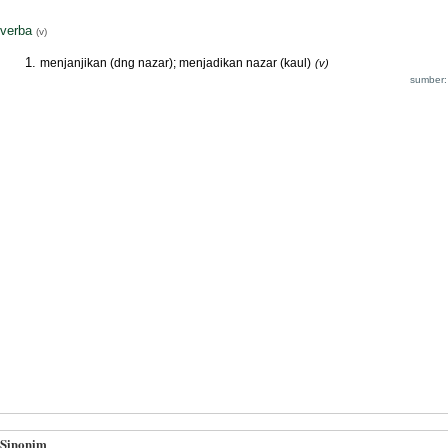
verba
(v)
menjanjikan (dng nazar); menjadikan nazar (kaul)
(v)
sumber:
Sinonim