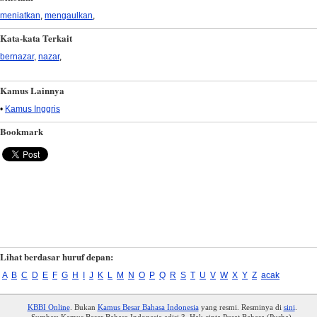
meniatkan
,
mengaulkan
,
Kata-kata Terkait
bernazar
,
nazar
,
Kamus Lainnya
•
Kamus Inggris
Bookmark
Lihat berdasar huruf depan:
A
B
C
D
E
F
G
H
I
J
K
L
M
N
O
P
Q
R
S
T
U
V
W
X
Y
Z
acak
KBBI Online
. Bukan
Kamus Besar Bahasa Indonesia
yang resmi. Resminya di
sini
.
Sumber: Kamus Besar Bahasa Indonesia edisi 3. Hak cipta Pusat Bahasa (Pusba).