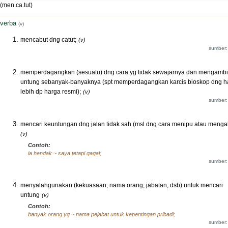
(men.ca.tut)
verba
(v)
mencabut dng catut;
(v)
sumber:
memperdagangkan (sesuatu) dng cara yg tidak sewajarnya dan mengambi
untung sebanyak-banyaknya (spt memperdagangkan karcis bioskop dng h
lebih dp harga resmi);
(v)
sumber:
mencari keuntungan dng jalan tidak sah (msl dng cara menipu atau mengak
(v)
Contoh:
ia hendak ~ saya tetapi gagal;
sumber:
menyalahgunakan (kekuasaan, nama orang, jabatan, dsb) untuk mencari
untung
(v)
Contoh:
banyak orang yg ~ nama pejabat untuk kepentingan pribadi;
sumber: