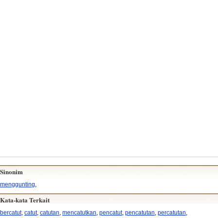
Sinonim
menggunting
,
Kata-kata Terkait
bercatut
,
catut
,
catutan
,
mencatutkan
,
pencatut
,
pencatutan
,
percatutan
,