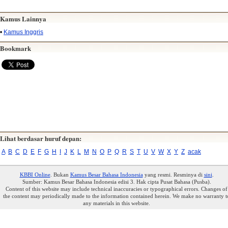
Kamus Lainnya
•
Kamus Inggris
Bookmark
Lihat berdasar huruf depan:
A
B
C
D
E
F
G
H
I
J
K
L
M
N
O
P
Q
R
S
T
U
V
W
X
Y
Z
acak
KBBI Online
. Bukan
Kamus Besar Bahasa Indonesia
yang resmi. Resminya di
sini
.
Sumber: Kamus Besar Bahasa Indonesia edisi 3. Hak cipta Pusat Bahasa (Pusba).
Content of this website may include technical inaccuracies or typographical errors. Changes of
the content may periodically made to the information contained herein. We make no warranty t
any materials in this website.