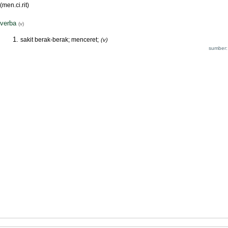
(men.ci.rit)
verba
(v)
sakit berak-berak; menceret;
(v)
sumber: