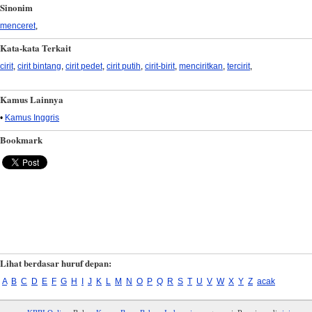
Sinonim
menceret
,
Kata-kata Terkait
cirit
,
cirit bintang
,
cirit pedet
,
cirit putih
,
cirit-birit
,
menciritkan
,
tercirit
,
Kamus Lainnya
•
Kamus Inggris
Bookmark
Lihat berdasar huruf depan:
A
B
C
D
E
F
G
H
I
J
K
L
M
N
O
P
Q
R
S
T
U
V
W
X
Y
Z
acak