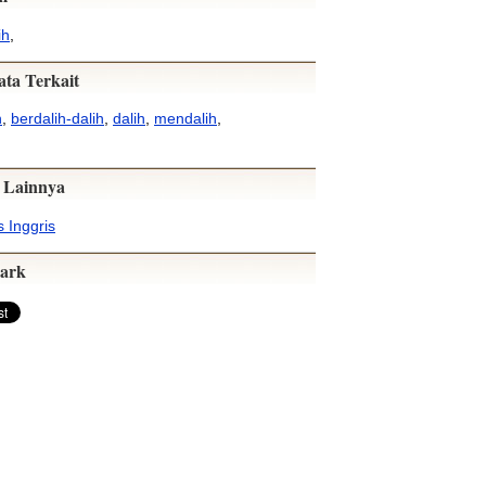
ih
,
ata Terkait
h
,
berdalih-dalih
,
dalih
,
mendalih
,
 Lainnya
 Inggris
ark