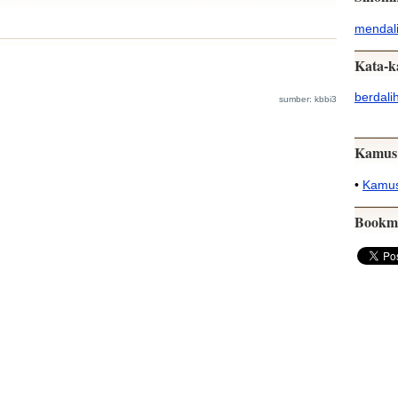
mendal
Kata-k
berdali
sumber: kbbi3
Kamus
•
Kamus
Bookm