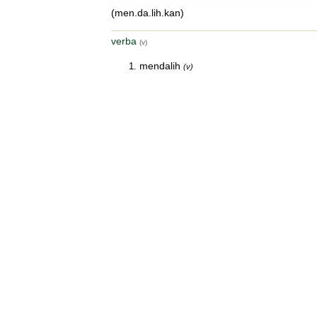
(men.da.lih.kan)
verba
(v)
mendalih
(v)