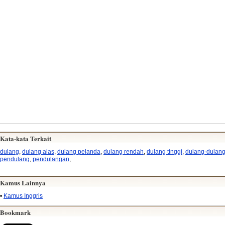
Kata-kata Terkait
dulang
,
dulang alas
,
dulang pelanda
,
dulang rendah
,
dulang tinggi
,
dulang-dulan
pendulang
,
pendulangan
,
Kamus Lainnya
•
Kamus Inggris
Bookmark