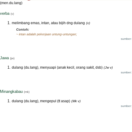
(men.du.lang)
verba
(v)
melimbang emas, intan, atau bijih dng dulang
(v)
Contoh:
~ intan adalah pekerjaan untung-untungan;
sumber:
Jawa
(jw)
dulang (du.lang), menyuapi (anak kecil, orang sakit, dsb)
(Jw v)
sumber:
Minangkabau
(mk)
dulang (du.lang), mengepul (tt asap)
(Mk v)
sumber: