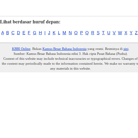
Lihat berdasar huruf depan:
A
B
C
D
E
F
G
H
I
J
K
L
M
N
O
P
Q
R
S
T
U
V
W
X
Y
Z
KBBI Online
. Bukan
Kamus Besar Bahasa Indonesia
yang resmi. Resminya di
sini
.
Sumber: Kamus Besar Bahasa Indonesia edisi 3. Hak cipta Pusat Bahasa (Pusba).
Content of this website may include technical inaccuracies or typographical errors. Changes of
the content may periodically made to the information contained herein. We make no warranty t
any materials in this website.