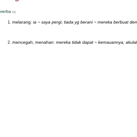
verba
(v)
melarang:
ia ~ saya pergi; tiada yg berani ~ mereka berbuat demi
mencegah; menahan:
mereka tidak dapat ~ kemauannya; akulah