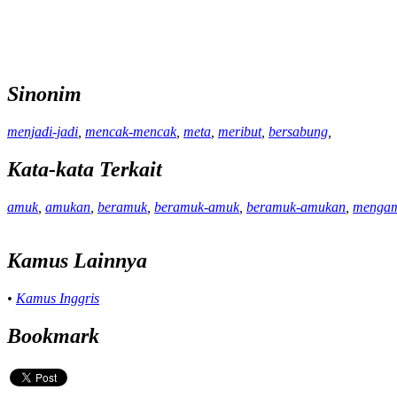
Sinonim
menjadi-jadi
,
mencak-mencak
,
meta
,
meribut
,
bersabung
,
Kata-kata Terkait
amuk
,
amukan
,
beramuk
,
beramuk-amuk
,
beramuk-amukan
,
menga
Kamus Lainnya
•
Kamus Inggris
Bookmark