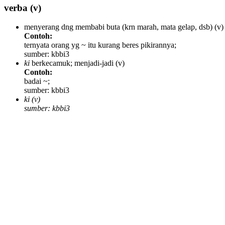
verba
(v)
menyerang dng membabi buta (krn marah, mata gelap, dsb)
(v)
Contoh:
ternyata orang yg ~ itu kurang beres pikirannya;
sumber: kbbi3
ki
berkecamuk; menjadi-jadi
(v)
Contoh:
badai ~;
sumber: kbbi3
ki
(v)
sumber: kbbi3