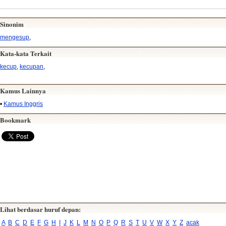
Sinonim
mengesup
,
Kata-kata Terkait
kecup
,
kecupan
,
Kamus Lainnya
•
Kamus Inggris
Bookmark
Lihat berdasar huruf depan:
A
B
C
D
E
F
G
H
I
J
K
L
M
N
O
P
Q
R
S
T
U
V
W
X
Y
Z
acak