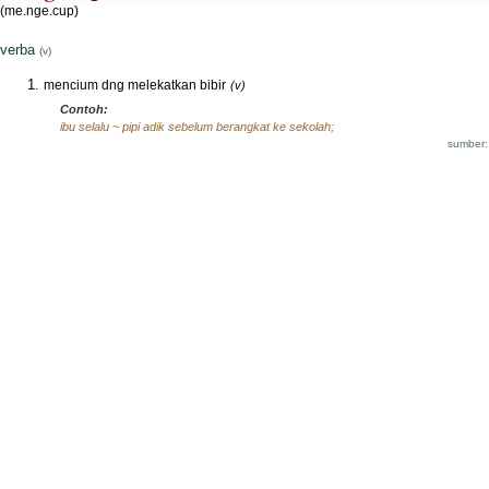
(me.nge.cup)
verba
(v)
mencium dng melekatkan bibir
(v)
Contoh:
ibu selalu ~ pipi adik sebelum berangkat ke sekolah;
sumber: