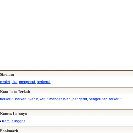
Sinonim
centet
,
ciut
,
mengecut
,
berkerut
,
Kata-kata Terkait
berkerut
,
berkerut-kerut
,
kerut
,
mengerutkan
,
pengerut
,
pengerutan
,
terkerut
,
Kamus Lainnya
•
Kamus Inggris
Bookmark