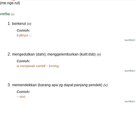
(me.nge.rut)
verba
(v)
berkerut
(v)
Contoh:
kulitnya ~;
sumber:
mengedutkan (dahi); menggelemburkan (kulit dsb)
(v)
Contoh:
ia menjawab sambil ~ kening;
sumber:
memendekkan (barang apa yg dapat panjang pendek)
(v)
Contoh:
~ otot;
sumber: