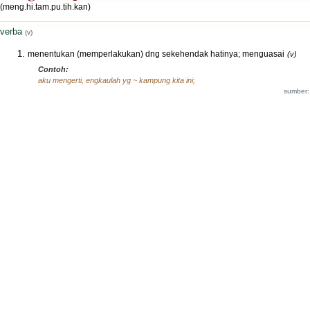
(meng.hi.tam.pu.tih.kan)
verba
(v)
menentukan (memperlakukan) dng sekehendak hatinya; menguasai
(v)
Contoh:
aku mengerti, engkaulah yg ~ kampung kita ini;
sumber: