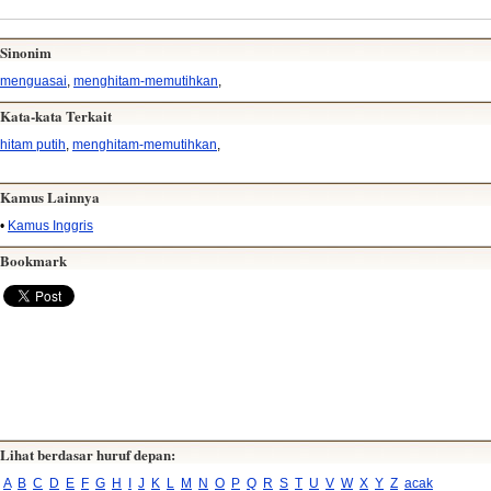
Sinonim
menguasai
,
menghitam-memutihkan
,
Kata-kata Terkait
hitam putih
,
menghitam-memutihkan
,
Kamus Lainnya
•
Kamus Inggris
Bookmark
Lihat berdasar huruf depan:
A
B
C
D
E
F
G
H
I
J
K
L
M
N
O
P
Q
R
S
T
U
V
W
X
Y
Z
acak