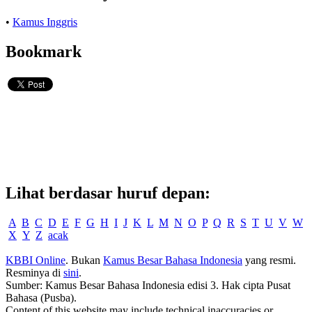
•
Kamus Inggris
Bookmark
Lihat berdasar huruf depan:
A
B
C
D
E
F
G
H
I
J
K
L
M
N
O
P
Q
R
S
T
U
V
W
X
Y
Z
acak
KBBI Online
. Bukan
Kamus Besar Bahasa Indonesia
yang resmi.
Resminya di
sini
.
Sumber: Kamus Besar Bahasa Indonesia edisi 3. Hak cipta Pusat
Bahasa (Pusba).
Content of this website may include technical inaccuracies or