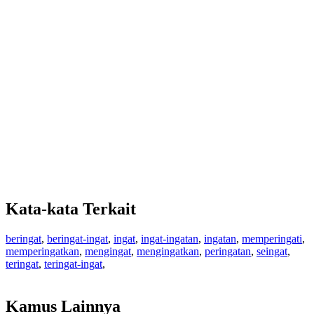
Kata-kata Terkait
beringat
,
beringat-ingat
,
ingat
,
ingat-ingatan
,
ingatan
,
memperingati
,
memperingatkan
,
mengingat
,
mengingatkan
,
peringatan
,
seingat
,
teringat
,
teringat-ingat
,
Kamus Lainnya