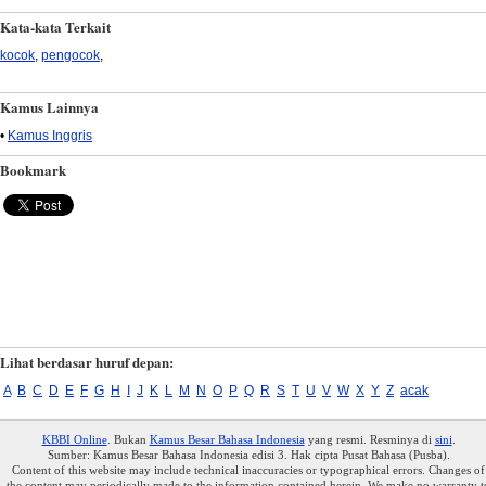
Kata-kata Terkait
kocok
,
pengocok
,
Kamus Lainnya
•
Kamus Inggris
Bookmark
Lihat berdasar huruf depan:
A
B
C
D
E
F
G
H
I
J
K
L
M
N
O
P
Q
R
S
T
U
V
W
X
Y
Z
acak
KBBI Online
. Bukan
Kamus Besar Bahasa Indonesia
yang resmi. Resminya di
sini
.
Sumber: Kamus Besar Bahasa Indonesia edisi 3. Hak cipta Pusat Bahasa (Pusba).
Content of this website may include technical inaccuracies or typographical errors. Changes of
the content may periodically made to the information contained herein. We make no warranty t