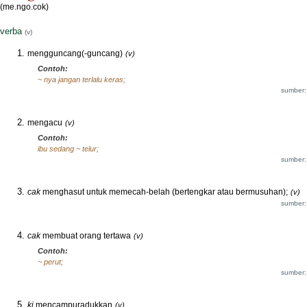
(me.ngo.cok)
verba
(v)
mengguncang(-guncang)
(v)
Contoh:
~ nya jangan terlalu keras;
sumber:
mengacu
(v)
Contoh:
ibu sedang ~ telur;
sumber:
cak
menghasut untuk memecah-belah (bertengkar atau bermusuhan);
(v)
sumber:
cak
membuat orang tertawa
(v)
Contoh:
~ perut;
sumber:
ki
mencampuradukkan
(v)