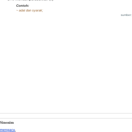
Contoh:
~ adat dan syarak;
sumber:
Sinonim
mengacu
,