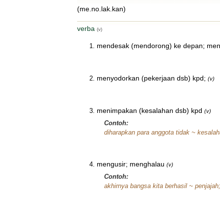
(me.no.lak.kan)
verba
(v)
mendesak (mendorong) ke depan; men
menyodorkan (pekerjaan dsb) kpd;
(v)
menimpakan (kesalahan dsb) kpd
(v)
Contoh:
diharapkan para anggota tidak ~ kesala
mengusir; menghalau
(v)
Contoh:
akhirnya bangsa kita berhasil ~ penjajah