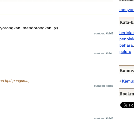
menyor
Kata-k
yorongkan; mendorongkan;
(v)
bertola
sumber: kbbi3
penola
bahara
peluru
,
sumber: kbbi3
Kamus
han kpd pengurus;
•
Kamus
sumber: kbbi3
Bookm
;
sumber: kbbi3