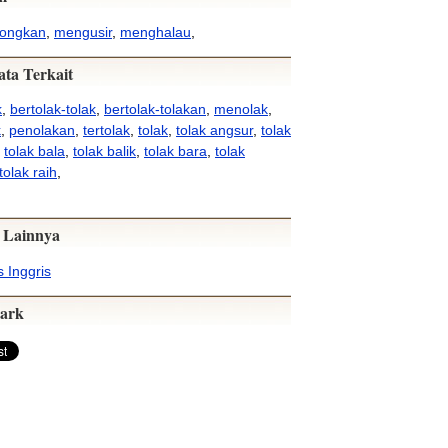
ongkan
,
mengusir
,
menghalau
,
ata Terkait
k
,
bertolak-tolak
,
bertolak-tolakan
,
menolak
,
k
,
penolakan
,
tertolak
,
tolak
,
tolak angsur
,
tolak
,
tolak bala
,
tolak balik
,
tolak bara
,
tolak
tolak raih
,
 Lainnya
 Inggris
ark